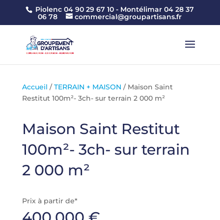
Piolenc 04 90 29 67 10 -
Montélimar 04 28 37
06 78
commercial@groupartisans.fr
Accueil
/
TERRAIN + MAISON
/ Maison Saint
Restitut 100m²- 3ch- sur terrain 2 000 m²
Maison Saint Restitut
100m²- 3ch- sur terrain
2 000 m²
Prix à partir de*
400.000
€