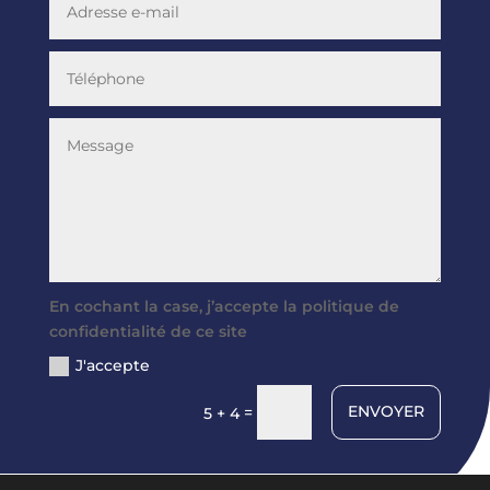
En cochant la case, j’accepte la politique de
confidentialité de ce site
J'accepte
ENVOYER
=
5 + 4