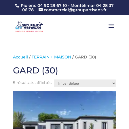
Piolenc 04 90 29 67 10 -
Montélimar 04 28 37
06 78
commercial@groupartisans.fr
Accueil
/
TERRAIN + MAISON
/ GARD (30)
GARD (30)
5 résultats affichés