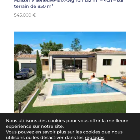
Maison Villeneuve-lès-Avignon 132 m² – 4ch – sur
terrain de 850 m²
545.000
€
Nous utilisons des cookies pour vous offrir la meilleure
Maison-Montfrin-91m2-3ch-sur un terrain de
expérience sur notre site.
450m2
Vous pouvez en savoir plus sur les cookies que nous
utilisons ou les désactiver dans les
réglages
.
268.000
€