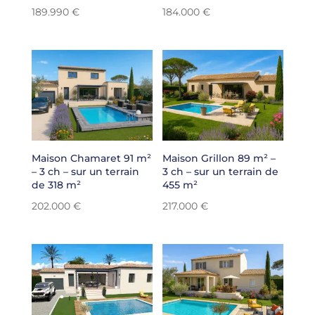
189.990
€
184.000
€
Maison Chamaret 91 m²
Maison Grillon 89 m² –
– 3 ch – sur un terrain
3 ch – sur un terrain de
de 318 m²
455 m²
202.000
€
217.000
€