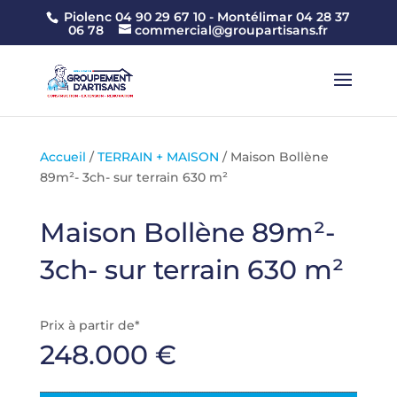
Piolenc 04 90 29 67 10 -
Montélimar 04 28 37
06 78
commercial@groupartisans.fr
Accueil
/
TERRAIN + MAISON
/ Maison Bollène
89m²- 3ch- sur terrain 630 m²
Maison Bollène 89m²-
3ch- sur terrain 630 m²
Prix à partir de*
248.000
€