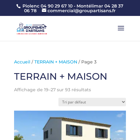
Piolenc 04 90 29 67 10 -
Montélimar 04 28 37
06 78
commercial@groupartisans.fr
Accueil
/
TERRAIN + MAISON
/ Page 3
TERRAIN + MAISON
Affichage de 19–27 sur 93 résultats